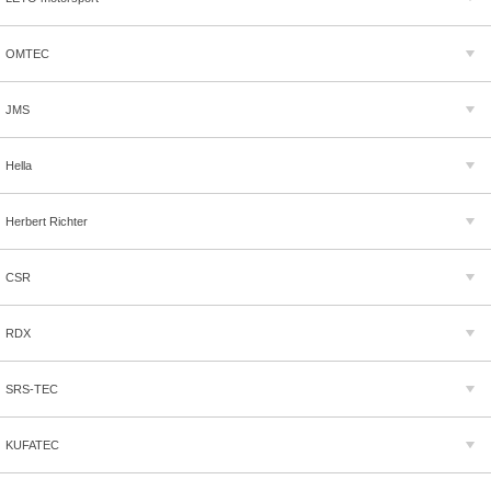
OMTEC
JMS
Hella
Herbert Richter
CSR
RDX
SRS-TEC
KUFATEC