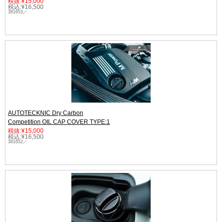
税抜:¥15,000
税込:¥16,500
381653／
AUTOTECKNIC Dry Carbon
Competition OIL CAP COVER TYPE:1
税抜:¥15,000
税込:¥16,500
381652／