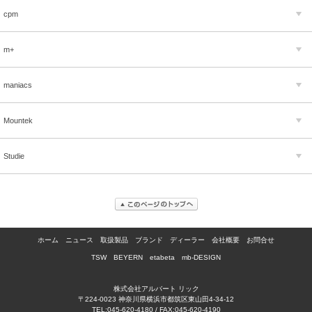
cpm
m+
maniacs
Mountek
Studie
ホーム
ニュース
取扱製品
ブランド
ディーラー
会社概要
お問合せ
TSW
BEYERN
etabeta
mb-DESIGN
株式会社アルバート リック
〒224-0023 神奈川県横浜市都筑区東山田4-34-12
TEL:045-620-4180 / FAX:045-620-4190