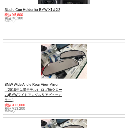
Studie Cup Holder for BMW X1＆X2
税抜:¥5,800
税込:¥6,380
276078／
BMW Wide Angle Rear View Mirror
（2018年以降モデル） ロゴ無/クロー
ム(BMWワイドアングルリアビューミ
ラー )
税抜:¥12,000
税込:¥13,200
276093／