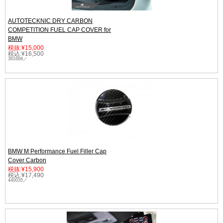
AUTOTECKNIC DRY CARBON
COMPETITION FUEL CAP COVER for
BMW
税抜:¥15,000
税込:¥16,500
381668／
BMW M Performance Fuel Filler Cap
Cover Carbon
税抜:¥15,900
税込:¥17,490
440035／