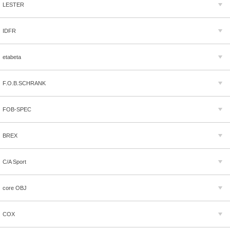
LESTER
IDFR
etabeta
F.O.B.SCHRANK
FOB-SPEC
BREX
C/A Sport
core OBJ
COX