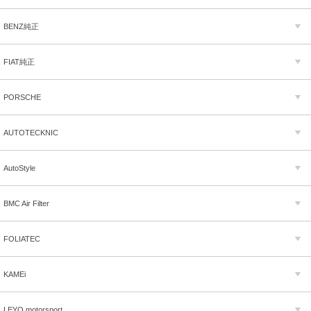
BENZ純正
FIAT純正
PORSCHE
AUTOTECKNIC
AutoStyle
BMC Air Filter
FOLIATEC
KAMEi
LEYO motorsport