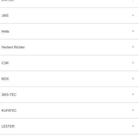
JMS
Hella
Herbert Richter
CSR
RDX
SRS-TEC
KUFATEC
LESTER