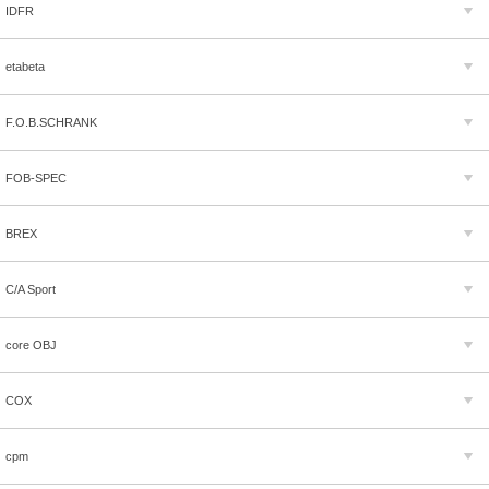
IDFR
etabeta
F.O.B.SCHRANK
FOB-SPEC
BREX
C/A Sport
core OBJ
COX
cpm