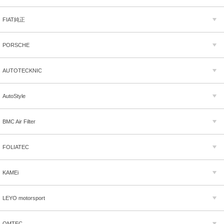
FIAT純正
PORSCHE
AUTOTECKNIC
AutoStyle
BMC Air Filter
FOLIATEC
KAMEi
LEYO motorsport
OMTEC