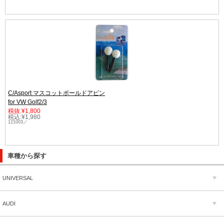
C/Asport マスコットボールドアピン
for VW Golf2/3
税抜:¥1,800
税込:¥1,980
121003／
車種から探す
UNIVERSAL
AUDI