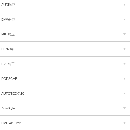
AUDI純正
BMW純正
MINI純正
BENZ純正
FIAT純正
PORSCHE
AUTOTECKNIC
AutoStyle
BMC Air Filter