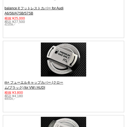
balance it フットレストカバー for Audi
A6/S6/A7SB/S7SB
税抜:¥25,000
税込:¥27,500
411039／
m+ フューエルキャップカバー (クロー
ム/ブラック) for VW / AUDI
税抜:¥3,800
税込:¥4,180
900320／