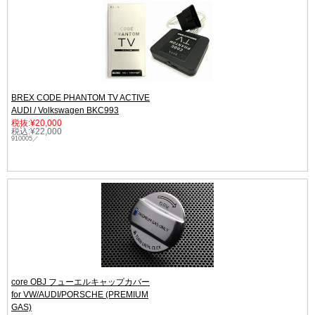
BREX CODE PHANTOM TV ACTIVE
AUDI / Volkswagen BKC993
税抜:¥20,000
税込:¥22,000
910005／
core OBJ フューエルキャップカバー
for VW/AUDI/PORSCHE (PREMIUM
GAS)