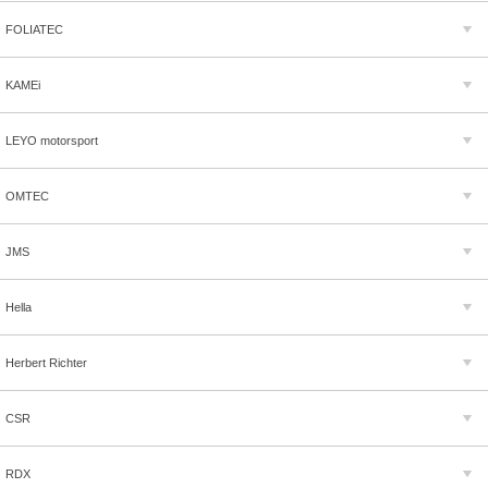
FOLIATEC
KAMEi
LEYO motorsport
OMTEC
JMS
Hella
Herbert Richter
CSR
RDX