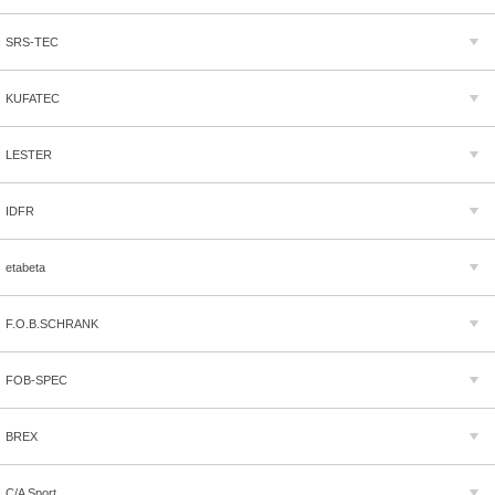
SRS-TEC
KUFATEC
LESTER
IDFR
etabeta
F.O.B.SCHRANK
FOB-SPEC
BREX
C/A Sport