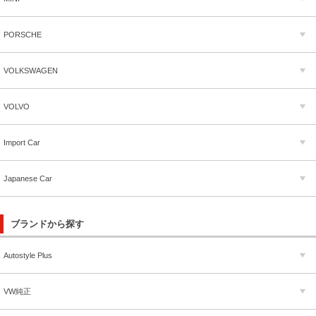
PORSCHE
VOLKSWAGEN
VOLVO
Import Car
Japanese Car
ブランドから探す
Autostyle Plus
VW純正