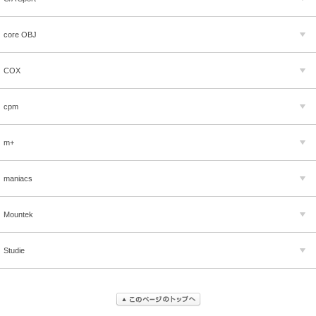
core OBJ
COX
cpm
m+
maniacs
Mountek
Studie