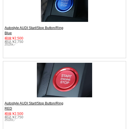
Autostyle AUDI Start/Stop Button/Ring
Blue
税抜:¥2,500
税込:¥2,750
251204／
Autostyle AUDI Start/Stop Button/Ring
RED
税抜:¥2,500
税込:¥2,750
251203／