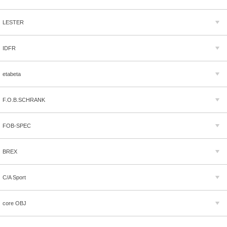
LESTER
IDFR
etabeta
F.O.B.SCHRANK
FOB-SPEC
BREX
C/A Sport
core OBJ