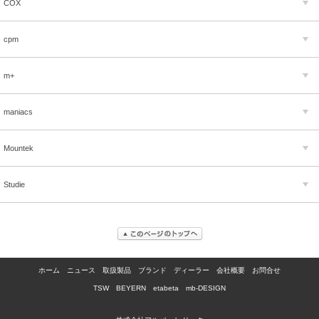
COX
cpm
m+
maniacs
Mountek
Studie
ホーム
ニュース
取扱製品
ブランド
ディーラー
会社概要
お問合せ
TSW
BEYERN
etabeta
mb-DESIGN