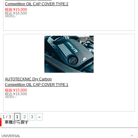
Competition OIL CAP COVER TYPE:2
税抜:¥15,000
税込:¥16,500
381653／
AUTOTECKNIC Dry Carbon
Competition OIL CAP COVER TYPE:1
税抜:¥15,000
税込:¥16,500
381652／
1 / 3
1
2
3
»
車種から探す
UNIVERSAL