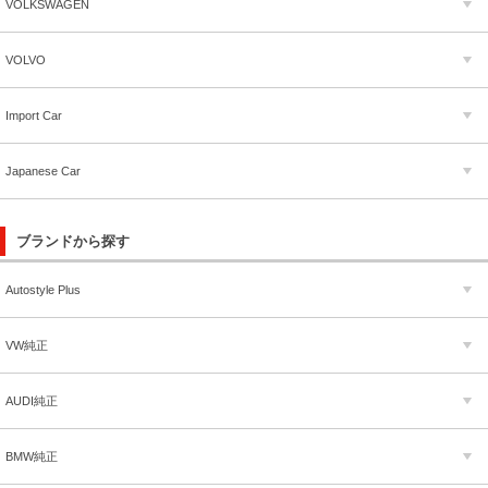
VOLKSWAGEN
VOLVO
Import Car
Japanese Car
ブランドから探す
Autostyle Plus
VW純正
AUDI純正
BMW純正