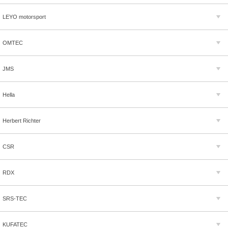
LEYO motorsport
OMTEC
JMS
Hella
Herbert Richter
CSR
RDX
SRS-TEC
KUFATEC