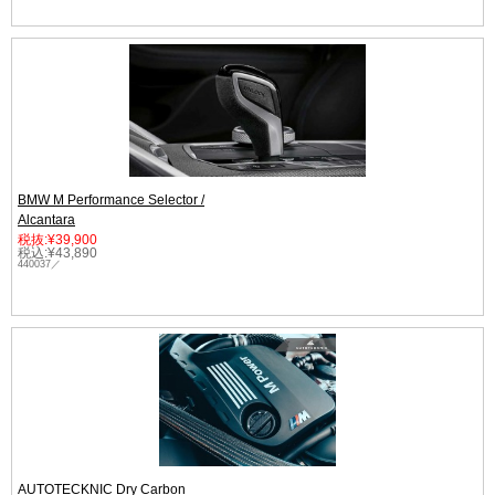
BMW M Performance Selector /
Alcantara
税抜:¥39,900
税込:¥43,890
440037／
AUTOTECKNIC Dry Carbon