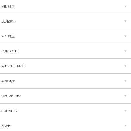
MINI純正
BENZ純正
FIAT純正
PORSCHE
AUTOTECKNIC
AutoStyle
BMC Air Filter
FOLIATEC
KAMEi