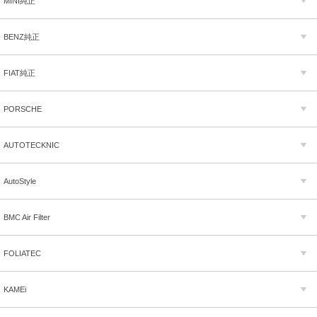
MINI純正
BENZ純正
FIAT純正
PORSCHE
AUTOTECKNIC
AutoStyle
BMC Air Filter
FOLIATEC
KAMEi