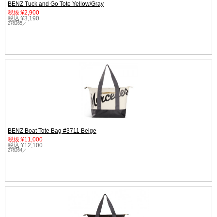
BENZ Tuck and Go Tote Yellow/Gray
税抜:¥2,900
税込:¥3,190
276265／
BENZ Boat Tote Bag #3711 Beige
税抜:¥11,000
税込:¥12,100
276264／