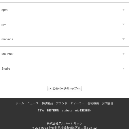
cpm
m+
maniacs
Mountek
Studie
ホーム
ニュース
取扱製品
ブランド
ディーラー
会社概要
お問合せ
TSW
BEYERN
etabeta
mb-DESIGN
株式会社アルバート リック
〒224-0023 神奈川県横浜市都筑区東山田4-34-12