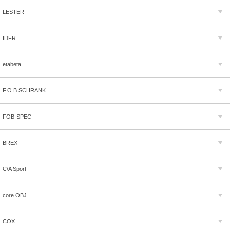
LESTER
IDFR
etabeta
F.O.B.SCHRANK
FOB-SPEC
BREX
C/A Sport
core OBJ
COX