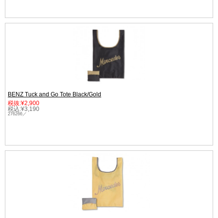
BENZ Tuck and Go Tote Black/Gold
税抜:¥2,900
税込:¥3,190
276266／