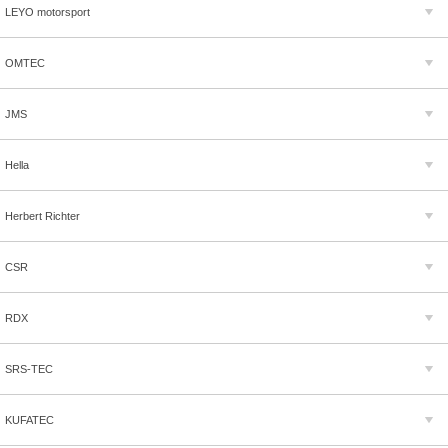
LEYO motorsport
OMTEC
JMS
Hella
Herbert Richter
CSR
RDX
SRS-TEC
KUFATEC