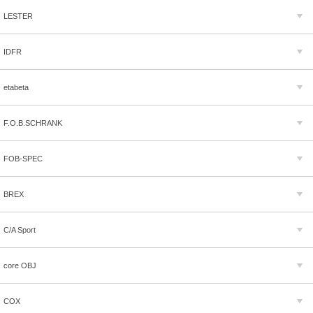
LESTER
IDFR
etabeta
F.O.B.SCHRANK
FOB-SPEC
BREX
C/A Sport
core OBJ
COX