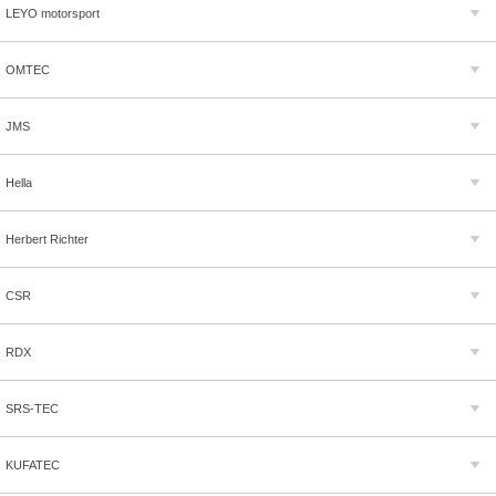
LEYO motorsport
OMTEC
JMS
Hella
Herbert Richter
CSR
RDX
SRS-TEC
KUFATEC