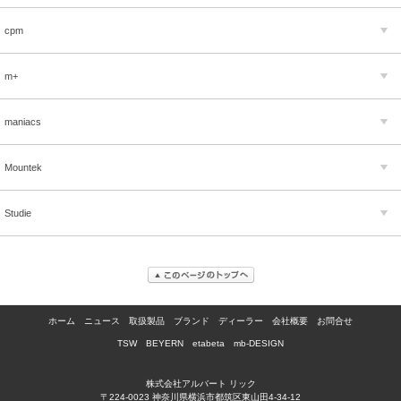
cpm
m+
maniacs
Mountek
Studie
ホーム
ニュース
取扱製品
ブランド
ディーラー
会社概要
お問合せ
TSW
BEYERN
etabeta
mb-DESIGN
株式会社アルバート リック
〒224-0023 神奈川県横浜市都筑区東山田4-34-12