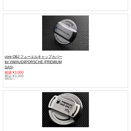
core OBJ フューエルキャップカバー
for VW/AUDI/PORSCHE (PREMIUM
GAS)
税抜:¥3,000
税込:¥3,300
900317／