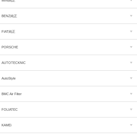
MINI純正
BENZ純正
FIAT純正
PORSCHE
AUTOTECKNIC
AutoStyle
BMC Air Filter
FOLIATEC
KAMEi