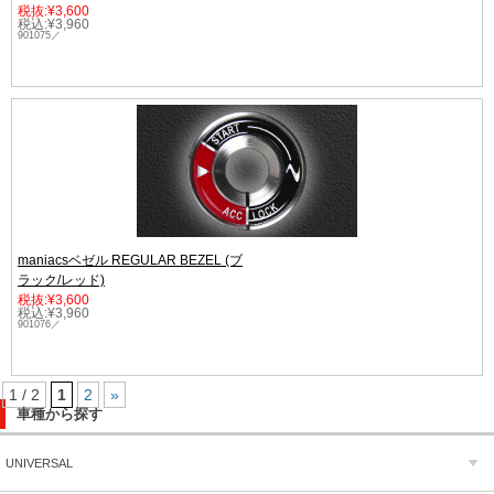
税抜:¥3,600
税込:¥3,960
901075／
maniacsベゼル REGULAR BEZEL (ブ
ラック/レッド)
税抜:¥3,600
税込:¥3,960
901076／
1 / 2
1
2
»
車種から探す
UNIVERSAL