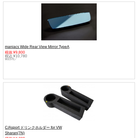
maniacs Wide Rear View Mirror TypeA
税抜:¥9,800
税込:¥10,780
901570／
C/Asport ドリンクホルダー for VW
Sharan(7N)