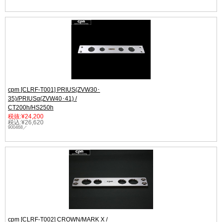
cpm [CLRF-T001] PRIUS(ZVW30･
35)/PRIUSα(ZVW40･41) /
CT200h/HS250h
税抜:¥24,200
税込:¥26,620
900468／
cpm [CLRF-T002] CROWN/MARK X /