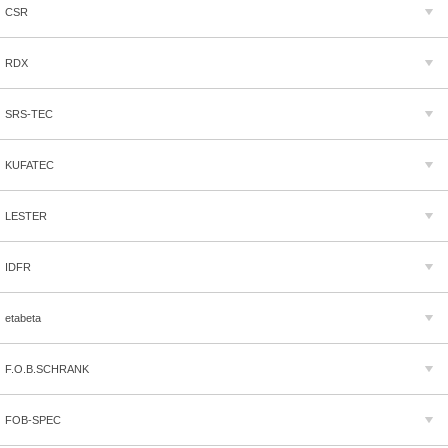
CSR
RDX
SRS-TEC
KUFATEC
LESTER
IDFR
etabeta
F.O.B.SCHRANK
FOB-SPEC