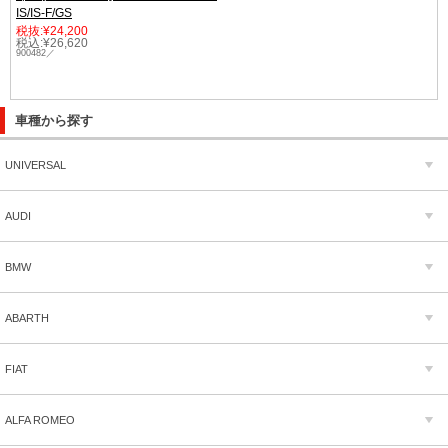
IS/IS-F/GS
税抜:¥24,200
税込:¥26,620
900482／
車種から探す
UNIVERSAL
AUDI
BMW
ABARTH
FIAT
ALFA ROMEO