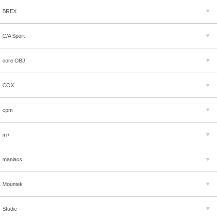
BREX
C/A Sport
core OBJ
COX
cpm
m+
maniacs
Mountek
Studie