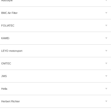
AutoStyle
BMC Air Filter
FOLIATEC
KAMEi
LEYO motorsport
OMTEC
JMS
Hella
Herbert Richter