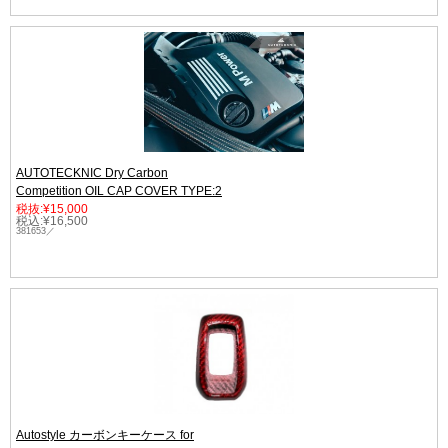
AUTOTECKNIC Dry Carbon
Competition OIL CAP COVER TYPE:2
税抜:¥15,000
税込:¥16,500
381653／
Autostyle カーボンキーケース for