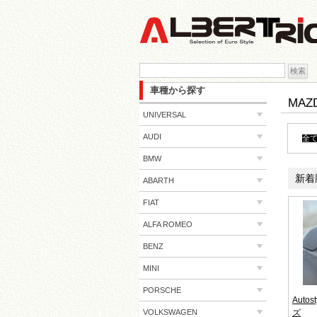
検索:
車種から探す
MAZ
UNIVERSAL
AUDI
全
BMW
新着
ABARTH
FIAT
ALFA ROMEO
BENZ
MINI
PORSCHE
Aut
VOLKSWAGEN
ズ