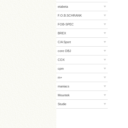
etabeta
F.O.B.SCHRANK
FOB-SPEC
BREX
C/A Sport
core OBJ
COX
cpm
m+
maniacs
Mountek
Studie