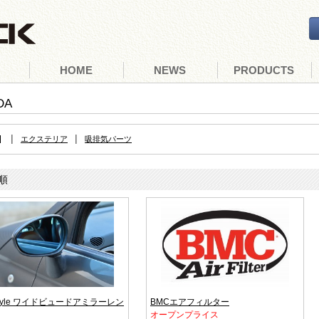
Skip to content
HOME
NEWS
PRODUCTS
DA
|
|
て
エクステリア
吸排気パーツ
順
ostyle ワイドビュードアミラーレン
BMCエアフィルター
オープンプライス