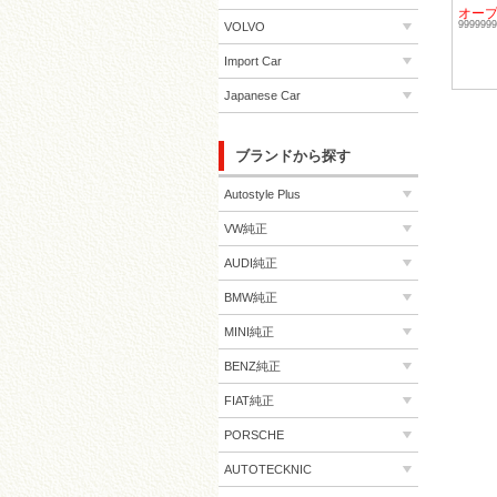
オー
999999
VOLVO
Import Car
Japanese Car
ブランドから探す
Autostyle Plus
VW純正
AUDI純正
BMW純正
MINI純正
BENZ純正
FIAT純正
PORSCHE
AUTOTECKNIC