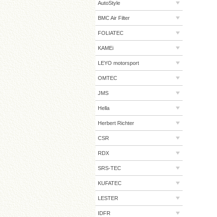
AutoStyle
BMC Air Filter
FOLIATEC
KAMEi
LEYO motorsport
OMTEC
JMS
Hella
Herbert Richter
CSR
RDX
SRS-TEC
KUFATEC
LESTER
IDFR